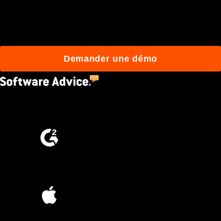
qui construisent mieux
avec Procore.
Demander une démo
4.5
(2,670)
4.6
(4,223)