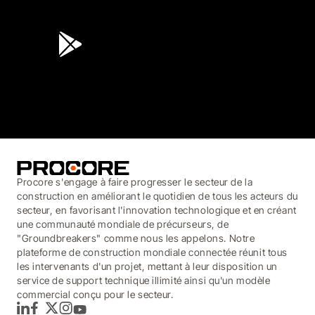
4.6
(45K)
3.7
(3,200)
Procore s'engage à faire progresser le secteur de la
construction en améliorant le quotidien de tous les acteurs du
secteur, en favorisant l'innovation technologique et en créant
une communauté mondiale de précurseurs, de
"Groundbreakers" comme nous les appelons. Notre
plateforme de construction mondiale connectée réunit tous
les intervenants d'un projet, mettant à leur disposition un
service de support technique illimité ainsi qu'un modèle
commercial conçu pour le secteur.
LinkedIn
Facebook
Twitter
Instagram
YouTube