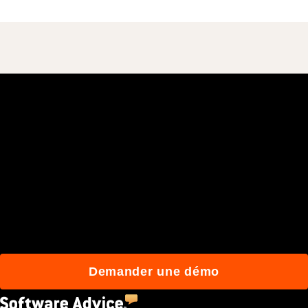
Rejoignez plus de 3 millions
d'utilisateurs quotidiens
qui construisent mieux
avec Procore.
Demander une démo