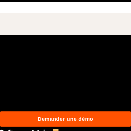
Rejoignez plus de 3 millions
d'utilisateurs quotidiens
qui construisent mieux
avec Procore.
Demander une démo