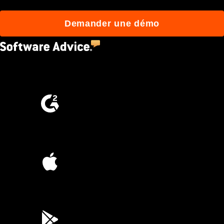
Demander une démo
4.5
(2,670)
4.6
(4,223)
4.6
(45K)