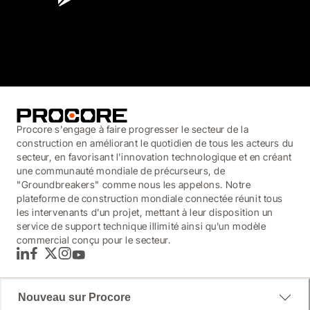
3.7
(3,200)
Procore s'engage à faire progresser le secteur de la
construction en améliorant le quotidien de tous les acteurs du
secteur, en favorisant l'innovation technologique et en créant
une communauté mondiale de précurseurs, de
"Groundbreakers" comme nous les appelons. Notre
plateforme de construction mondiale connectée réunit tous
les intervenants d'un projet, mettant à leur disposition un
service de support technique illimité ainsi qu'un modèle
commercial conçu pour le secteur.
LinkedIn
Facebook
Twitter
Instagram
YouTube
Nouveau sur Procore