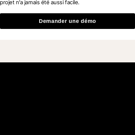
projet n’a jamais été aussi facile.
Demander une démo
Rejoignez plus de 3 millions
d'utilisateurs quotidiens
qui construisent mieux
avec Procore.