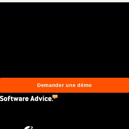
Rejoignez plus de 3 millions
d'utilisateurs quotidiens
qui construisent mieux
avec Procore.
Demander une démo
4.5
(2,670)