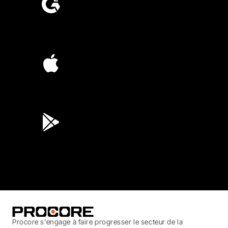
4.6
(4,223)
4.6
(45K)
3.7
(3,200)
Procore s'engage à faire progresser le secteur de la