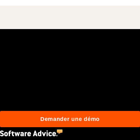
Rejoignez plus de 3 millions
d'utilisateurs quotidiens
qui construisent mieux
avec Procore.
Demander une démo