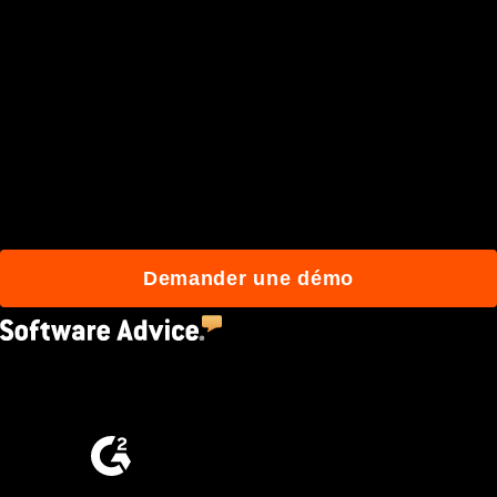
Rejoignez plus de 3 millions
d'utilisateurs quotidiens
qui construisent mieux
avec Procore.
Demander une démo
4.5
(2,670)