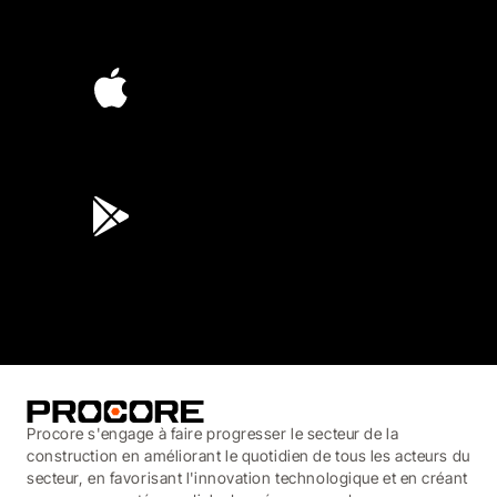
4.6
(4,223)
4.6
(45K)
3.7
(3,200)
Procore s'engage à faire progresser le secteur de la
construction en améliorant le quotidien de tous les acteurs du
secteur, en favorisant l'innovation technologique et en créant