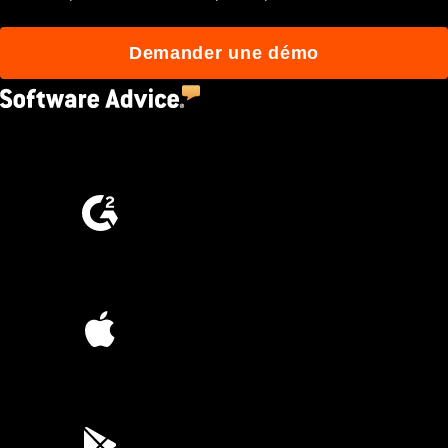
Demander une démo
4.5
(2,670)
4.6
(4,223)
4.6
(45K)