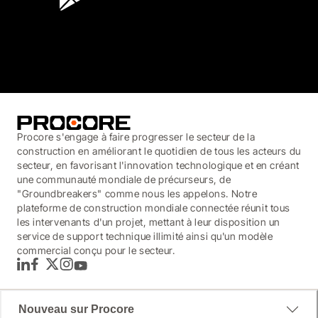
3.7
(3,200)
Procore s'engage à faire progresser le secteur de la
construction en améliorant le quotidien de tous les acteurs du
secteur, en favorisant l'innovation technologique et en créant
une communauté mondiale de précurseurs, de
"Groundbreakers" comme nous les appelons. Notre
plateforme de construction mondiale connectée réunit tous
les intervenants d'un projet, mettant à leur disposition un
service de support technique illimité ainsi qu'un modèle
commercial conçu pour le secteur.
LinkedIn
Facebook
Twitter
Instagram
YouTube
Nouveau sur Procore