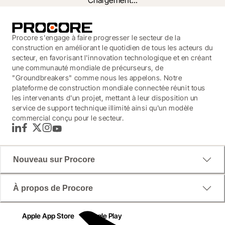
Chargement...
Procore s'engage à faire progresser le secteur de la
construction en améliorant le quotidien de tous les acteurs du
secteur, en favorisant l'innovation technologique et en créant
une communauté mondiale de précurseurs, de
"Groundbreakers" comme nous les appelons. Notre
plateforme de construction mondiale connectée réunit tous
les intervenants d'un projet, mettant à leur disposition un
service de support technique illimité ainsi qu'un modèle
commercial conçu pour le secteur.
LinkedIn
Facebook
Twitter
Instagram
YouTube
6 stratégies clés pour limiter les
Nouveau sur Procore
défauts et améliorer la qualité de la
construction
À propos de Procore
Dans quelle mesure les travaux de reprise ont-ils une 
Apple App Store
Google Play
incidence sur vos résultats ? Pour la plupart des 