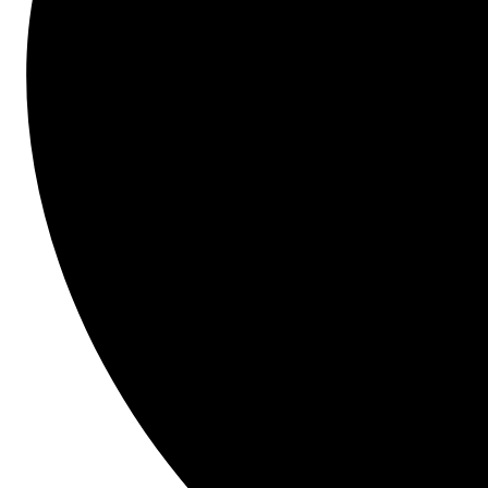
défauts et et adopter de nouvelles
technologies
des conseils pratiques et des stratégies
pour améliorer la qualité de vos
constructions
Commencez ici