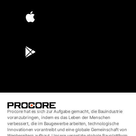
4.6
(4,223)
4.6
(45K)
3.7
(3,200)
Procore hat es sich zur Aufgabe gemacht, die Bauindustrie
voranzubringen, indem es das Leben der Menschen
verbessert, die im Baugewerbe arbeiten, technologische
Innovationen vorantreibt und eine globale Gemeinschaft von
Wegbereitern aufbaut. Unsere vernetzte globale Bauplattform