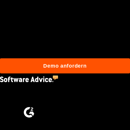
Schließen Sie sich den
mehr als 3 Millionen
täglichen Benutzern an, die
mit Procore besser bauen.
Demo anfordern
4.5
(2,670)