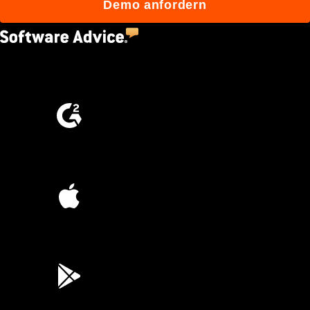
Demo anfordern
4.5
(2,670)
4.6
(4,223)
4.6
(45K)