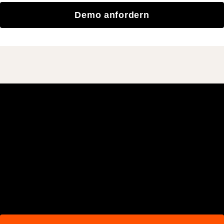
Demo anfordern
Schließen Sie sich den
mehr als 3 Millionen
täglichen Benutzern an, die
mit Procore besser bauen.