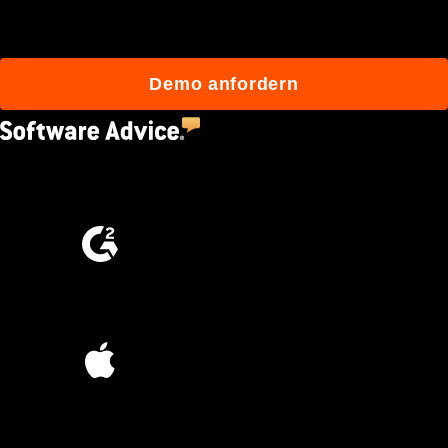
mit Procore besser bauen.
Demo anfordern
4.5
(2,670)
4.6
(4,223)
4.6
(45K)