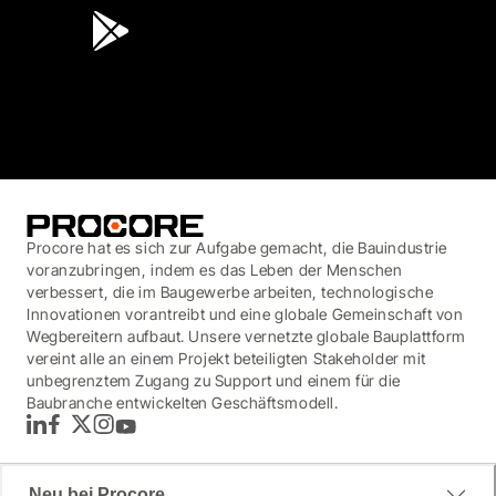
3.7
(3,200)
Procore hat es sich zur Aufgabe gemacht, die Bauindustrie
voranzubringen, indem es das Leben der Menschen
verbessert, die im Baugewerbe arbeiten, technologische
Innovationen vorantreibt und eine globale Gemeinschaft von
Wegbereitern aufbaut. Unsere vernetzte globale Bauplattform
vereint alle an einem Projekt beteiligten Stakeholder mit
unbegrenztem Zugang zu Support und einem für die
Baubranche entwickelten Geschäftsmodell.
LinkedIn
Facebook
Twitter
Instagram
YouTube
Neu bei Procore