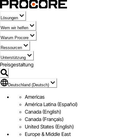
Lösungen
Wem wir helfen
Warum Procore
Ressourcen
Unterstützung
Preisgestaltung
Markieren des Symbols für Deutschland (Deutsch)
Deutschland (Deutsch)
Americas
América Latina (Español)
Canada (English)
Canada (Français)
United States (English)
Europe & Middle East