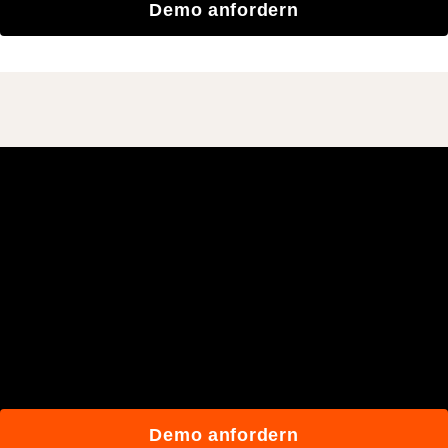
Demo anfordern
Schließen Sie sich den
mehr als 3 Millionen
täglichen Benutzern an, die
mit Procore besser bauen.
Demo anfordern