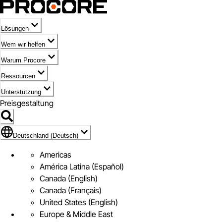
Lösungen
Wem wir helfen
Warum Procore
Ressourcen
Unterstützung
Preisgestaltung
Markieren des Symbols für Deutschland (Deutsch)
Deutschland (Deutsch)
Americas
América Latina (Español)
Canada (English)
Canada (Français)
United States (English)
Europe & Middle East