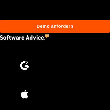
mit Procore besser bauen.
Demo anfordern
4.5
(2,670)
4.6
(4,223)