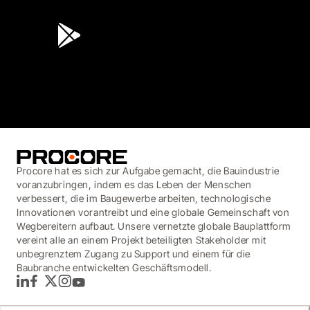
4.6
(45K)
3.7
(3,200)
Procore hat es sich zur Aufgabe gemacht, die Bauindustrie
voranzubringen, indem es das Leben der Menschen
verbessert, die im Baugewerbe arbeiten, technologische
Innovationen vorantreibt und eine globale Gemeinschaft von
Wegbereitern aufbaut. Unsere vernetzte globale Bauplattform
vereint alle an einem Projekt beteiligten Stakeholder mit
unbegrenztem Zugang zu Support und einem für die
Baubranche entwickelten Geschäftsmodell.
LinkedIn
Facebook
Twitter
Instagram
YouTube