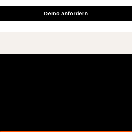
Demo anfordern
Schließen Sie sich den
mehr als 3 Millionen
täglichen Benutzern an, die
mit Procore besser bauen.