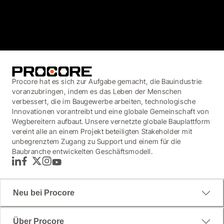
3.7
(3,200)
Procore hat es sich zur Aufgabe gemacht, die Bauindustrie
voranzubringen, indem es das Leben der Menschen
verbessert, die im Baugewerbe arbeiten, technologische
Innovationen vorantreibt und eine globale Gemeinschaft von
Wegbereitern aufbaut. Unsere vernetzte globale Bauplattform
vereint alle an einem Projekt beteiligten Stakeholder mit
unbegrenztem Zugang zu Support und einem für die
Baubranche entwickelten Geschäftsmodell.
LinkedIn
Facebook
Twitter
Instagram
YouTube
Neu bei Procore
Über Procore