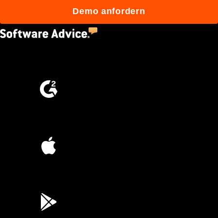
Demo anfordern
4.5
(2,670)
4.6
(4,223)
4.6
(45K)