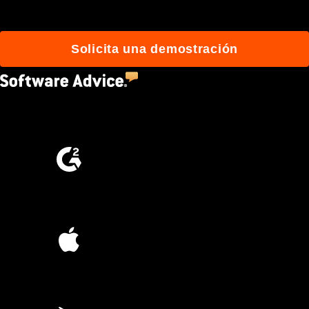
Solicita una demostración
4.5
(2,670)
4.6
(4,223)
4.6
(45K)