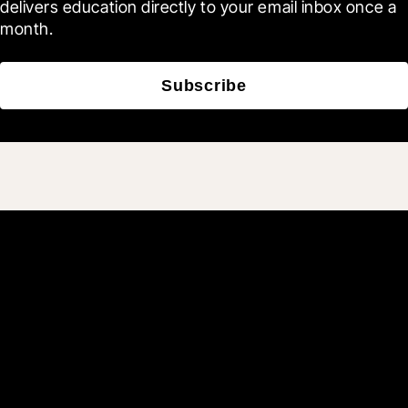
delivers education directly to your email inbox once a 
month.
Subscribe
Únete a los más de
3 millones de usuarios
diarios que construyen
mejor gracias a Procore.