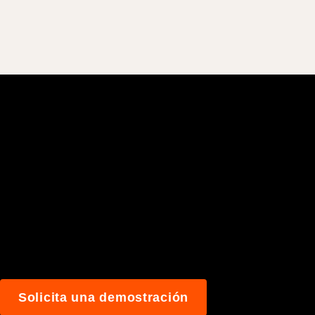
Únete a los más de
construyen mejor 
Solicita una demostración