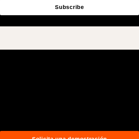
Subscribe
Únete a los más de
3 millones de usuarios
diarios que construyen
mejor gracias a Procore.