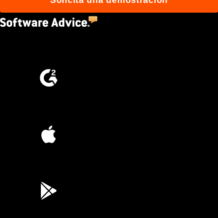
Solicita una demostración
4.5
(2,670)
4.6
(4,223)
4.6
(45K)