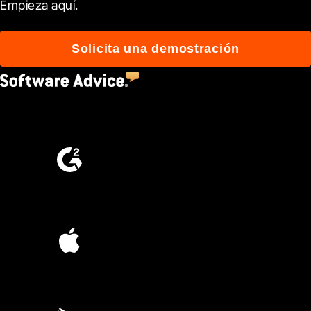
Empieza aquí.
Solicita una demostración
4.5
(2,670)
4.6
(4,223)
4.6
(45K)