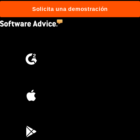
Solicita una demostración
4.5
(2,670)
4.6
(4,223)
4.6
(45K)