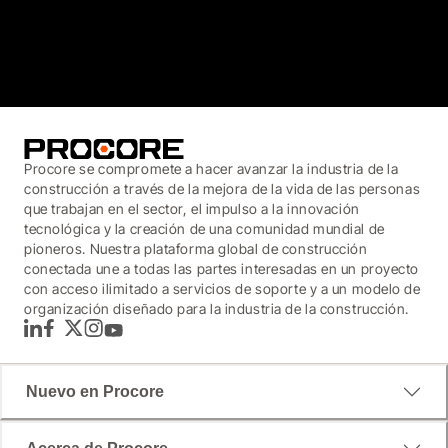
3.7
(3,200)
Procore se compromete a hacer avanzar la industria de la
construcción a través de la mejora de la vida de las personas
que trabajan en el sector, el impulso a la innovación
tecnológica y la creación de una comunidad mundial de
pioneros. Nuestra plataforma global de construcción
conectada une a todas las partes interesadas en un proyecto
con acceso ilimitado a servicios de soporte y a un modelo de
organización diseñado para la industria de la construcción.
LinkedIn
Facebook
Twitter
Instagram
YouTube
Nuevo en Procore