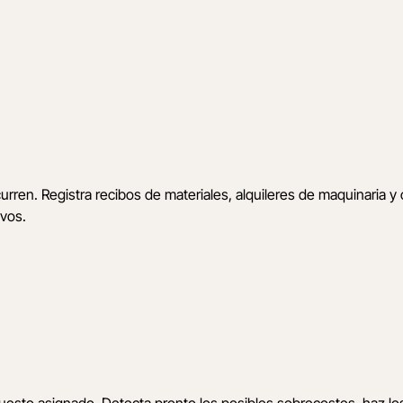
rren. Registra recibos de materiales, alquileres de maquinaria y 
ivos.
esto asignado. Detecta pronto los posibles sobrecostes, haz los 