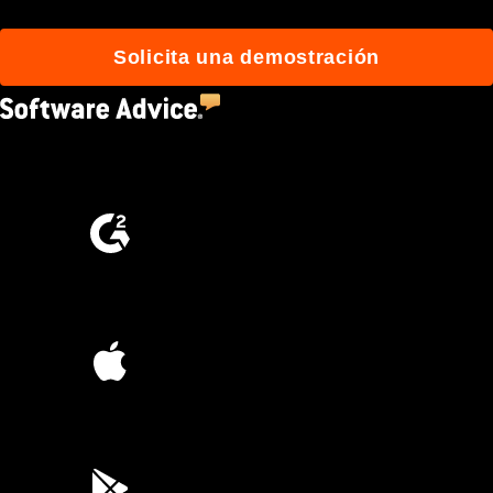
Solicita una demostración
4.5
(2,670)
4.6
(4,223)
4.6
(45K)