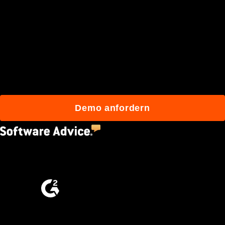
Schließen Sie sich den
mehr als 3 Millionen
täglichen Benutzern an, die
mit Procore besser bauen.
Demo anfordern
4.5
(2,670)
4.6
(4,223)