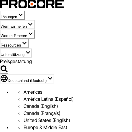
Lösungen
Wem wir helfen
Warum Procore
Ressourcen
Unterstützung
Preisgestaltung
Markieren des Symbols für Deutschland (Deutsch)
Deutschland (Deutsch)
Americas
América Latina (Español)
Canada (English)
Canada (Français)
United States (English)
Europe & Middle East