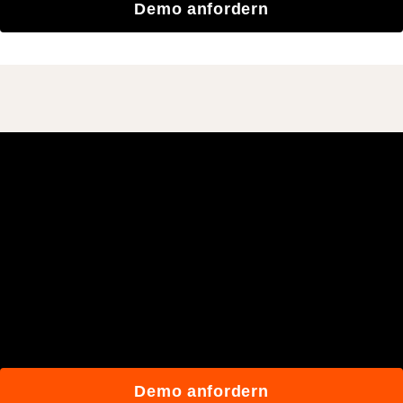
Demo anfordern
Schließen Sie sich den
mehr als 3 Millionen
täglichen Benutzern an, die
mit Procore besser bauen.
Demo anfordern