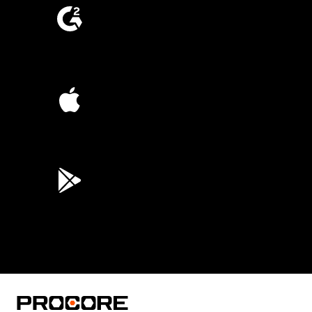
4.6
(4,223)
4.6
(45K)
3.7
(3,200)