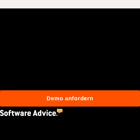
Schließen Sie sich den
mehr als 3 Millionen
täglichen Benutzern an, die
mit Procore besser bauen.
Demo anfordern
4.5
(2,670)