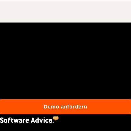
Schließen Sie sich den
mehr als 3 Millionen
täglichen Benutzern an, die
mit Procore besser bauen.
Demo anfordern