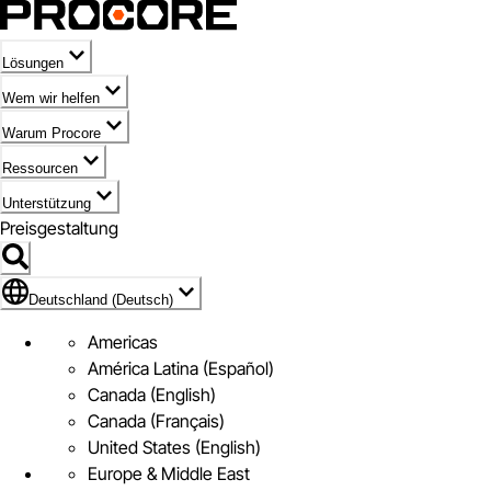
Lösungen
Wem wir helfen
Warum Procore
Ressourcen
Unterstützung
Preisgestaltung
Markieren des Symbols für Deutschland (Deutsch)
Deutschland (Deutsch)
Americas
América Latina (Español)
Canada (English)
Canada (Français)
United States (English)
Europe & Middle East