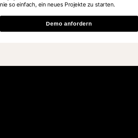
nie so einfach, ein neues Projekte zu starten.
Demo anfordern
Schließen Sie sich den
mehr als 3 Millionen
täglichen Benutzern an, die
mit Procore besser bauen.