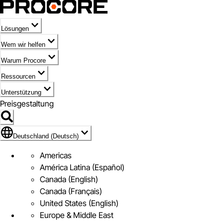
Lösungen
Wem wir helfen
Warum Procore
Ressourcen
Unterstützung
Preisgestaltung
Markieren des Symbols für Deutschland (Deutsch)
Deutschland (Deutsch)
Americas
América Latina (Español)
Canada (English)
Canada (Français)
United States (English)
Europe & Middle East