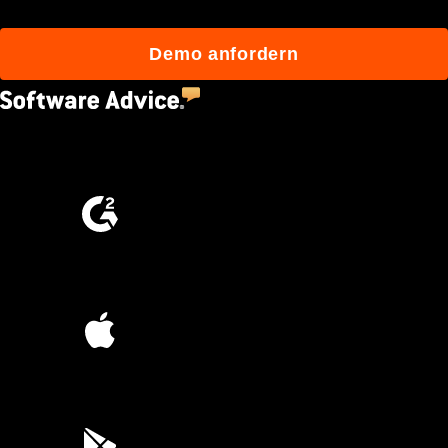
Demo anfordern
4.5
(2,670)
4.6
(4,223)
4.6
(45K)