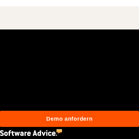
Schließen Sie sich den
mehr als 3 Millionen
täglichen Benutzern an, die
mit Procore besser bauen.
Demo anfordern