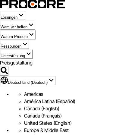
Lösungen
Wem wir helfen
Warum Procore
Ressourcen
Unterstützung
Preisgestaltung
Markieren des Symbols für Deutschland (Deutsch)
Deutschland (Deutsch)
Americas
América Latina (Español)
Canada (English)
Canada (Français)
United States (English)
Europe & Middle East