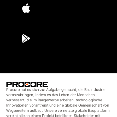
4.6
(45K)
3.7
(3,200)
Procore hat es sich zur Aufgabe gemacht, die Bauindustrie
voranzubringen, indem es das Leben der Menschen
verbessert, die im Baugewerbe arbeiten, technologische
Innovationen vorantreibt und eine globale Gemeinschaft von
Wegbereitern aufbaut. Unsere vernetzte globale Bauplattform
vereint alle an einem Projekt beteiligten Stakeholder mit