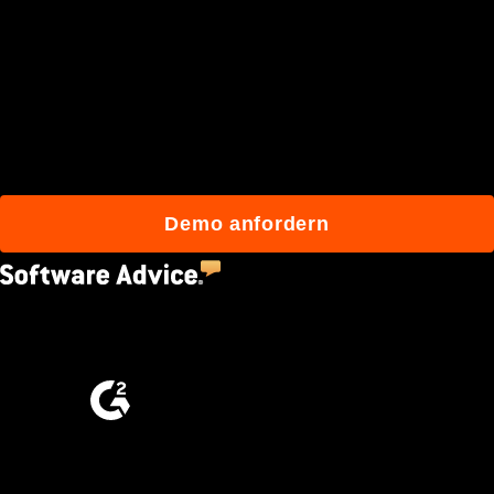
Schließen Sie sich den
mehr als 3 Millionen
täglichen Benutzern an, die
mit Procore besser bauen.
Demo anfordern
4.5
(2,670)
4.6
(4,223)