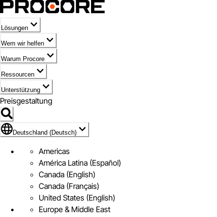
Lösungen
Wem wir helfen
Warum Procore
Ressourcen
Unterstützung
Preisgestaltung
Markieren des Symbols für Deutschland (Deutsch)
Deutschland (Deutsch)
Americas
América Latina (Español)
Canada (English)
Canada (Français)
United States (English)
Europe & Middle East