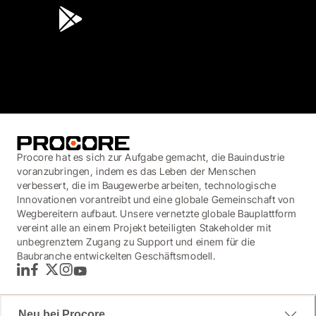
3.7
(3,200)
Procore hat es sich zur Aufgabe gemacht, die Bauindustrie
voranzubringen, indem es das Leben der Menschen
verbessert, die im Baugewerbe arbeiten, technologische
Innovationen vorantreibt und eine globale Gemeinschaft von
Wegbereitern aufbaut. Unsere vernetzte globale Bauplattform
vereint alle an einem Projekt beteiligten Stakeholder mit
unbegrenztem Zugang zu Support und einem für die
Baubranche entwickelten Geschäftsmodell.
LinkedIn
Facebook
Twitter
Instagram
YouTube
Neu bei Procore