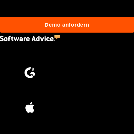
mit Procore besser bauen.
Demo anfordern
4.5
(2,670)
4.6
(4,223)
4.6
(45K)