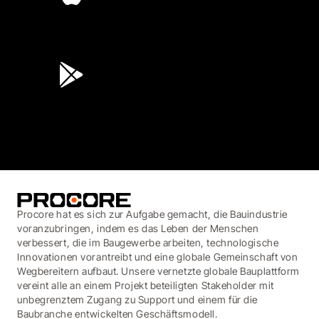
4.6
(45K)
3.7
(3,200)
Procore hat es sich zur Aufgabe gemacht, die Bauindustrie
voranzubringen, indem es das Leben der Menschen
verbessert, die im Baugewerbe arbeiten, technologische
Innovationen vorantreibt und eine globale Gemeinschaft von
Wegbereitern aufbaut. Unsere vernetzte globale Bauplattform
vereint alle an einem Projekt beteiligten Stakeholder mit
unbegrenztem Zugang zu Support und einem für die
Baubranche entwickelten Geschäftsmodell.