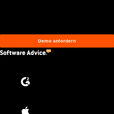
mehr als 3 Millionen
täglichen Benutzern an, die
mit Procore besser bauen.
Demo anfordern
4.5
(2,670)
4.6
(4,223)