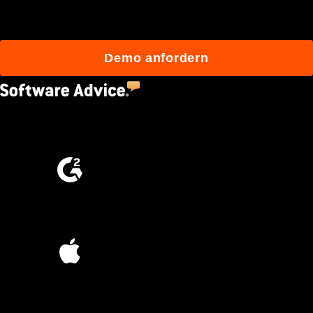
mit Procore besser bauen.
Demo anfordern
4.5
(2,670)
4.6
(4,223)
4.6
(45K)