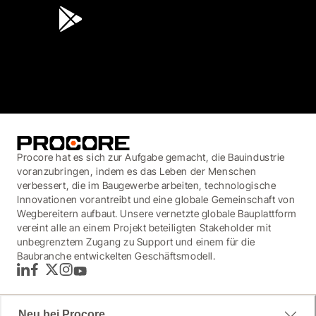
3.7
(3,200)
Procore hat es sich zur Aufgabe gemacht, die Bauindustrie
voranzubringen, indem es das Leben der Menschen
verbessert, die im Baugewerbe arbeiten, technologische
Innovationen vorantreibt und eine globale Gemeinschaft von
Wegbereitern aufbaut. Unsere vernetzte globale Bauplattform
vereint alle an einem Projekt beteiligten Stakeholder mit
unbegrenztem Zugang zu Support und einem für die
Baubranche entwickelten Geschäftsmodell.
LinkedIn
Facebook
Twitter
Instagram
YouTube
Neu bei Procore