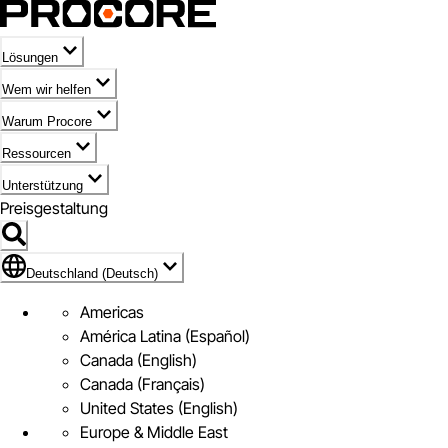
Lösungen
Wem wir helfen
Warum Procore
Ressourcen
Unterstützung
Preisgestaltung
Markieren des Symbols für Deutschland (Deutsch)
Deutschland (Deutsch)
Americas
América Latina (Español)
Canada (English)
Canada (Français)
United States (English)
Europe & Middle East