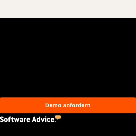
Schließen Sie sich den
mehr als 3 Millionen
täglichen Benutzern an, die
mit Procore besser bauen.
Demo anfordern