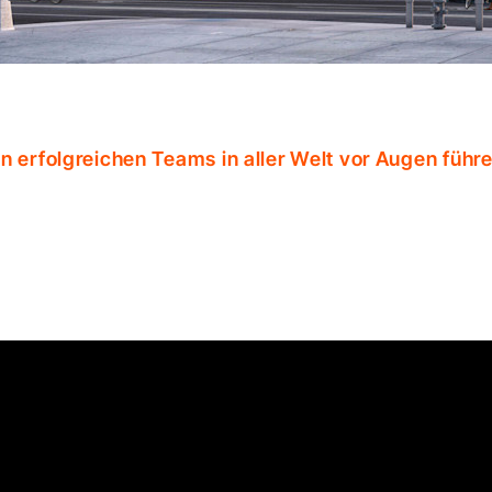
n erfolgreichen Teams in aller Welt vor Augen führ
Ready to see it in action?