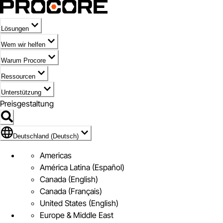
Lösungen
Wem wir helfen
Warum Procore
Ressourcen
Unterstützung
Preisgestaltung
Markieren des Symbols für Deutschland (Deutsch)
Deutschland (Deutsch)
Americas
América Latina (Español)
Canada (English)
Canada (Français)
United States (English)
Europe & Middle East