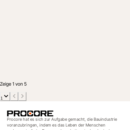
Produkt
Put the Sticky Notes Away – The
Schedule Tool Now Supports
Lookaheads
26. Okt. 2020
2 Min.
Zeige 1 von 5
1
Procore hat es sich zur Aufgabe gemacht, die Bauindustrie
voranzubringen, indem es das Leben der Menschen