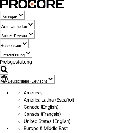
Lösungen
Wem wir helfen
Warum Procore
Ressourcen
Unterstützung
Preisgestaltung
Markieren des Symbols für Deutschland (Deutsch)
Deutschland (Deutsch)
Americas
América Latina (Español)
Canada (English)
Canada (Français)
United States (English)
Europe & Middle East