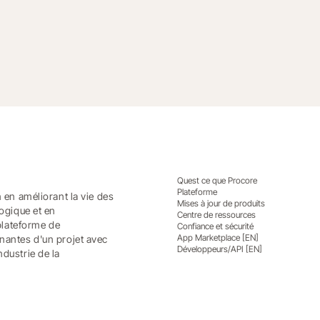
nce to Win More Work with the Procore Co
Quest ce que Procore
Plateforme
n en améliorant la vie des
Mises à jour de produits
logique et en
Centre de ressources
plateforme de
Confiance et sécurité
App Marketplace [EN]
enantes d'un projet avec
Développeurs/API [EN]
ndustrie de la