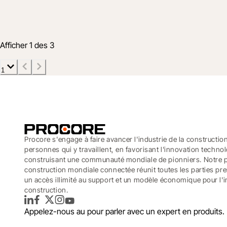
Promoting Your Capabilities and Experie
22 août 2022
3 min
Afficher 1 des 3
1
Procore s'engage à faire avancer l'industrie de la constructio
personnes qui y travaillent, en favorisant l'innovation techno
construisant une communauté mondiale de pionniers. Notre 
construction mondiale connectée réunit toutes les parties pr
un accès illimité au support et un modèle économique pour l'i
construction.
LinkedIn
Facebook
Twitter
Instagram
YouTube
Appelez-nous au
pour parler avec un expert en produits.