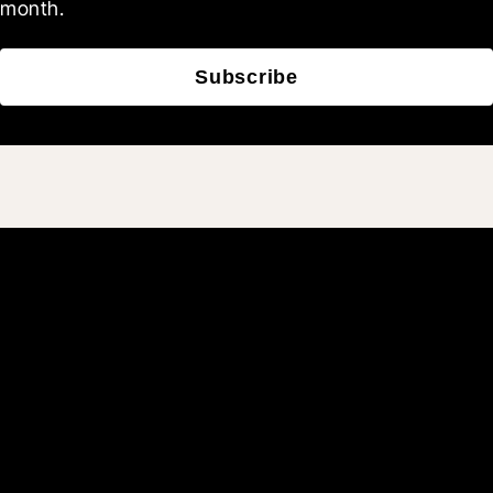
month.
Subscribe
Únete a los más de
3 millones de usuarios
diarios que construyen
mejor gracias a Procore.