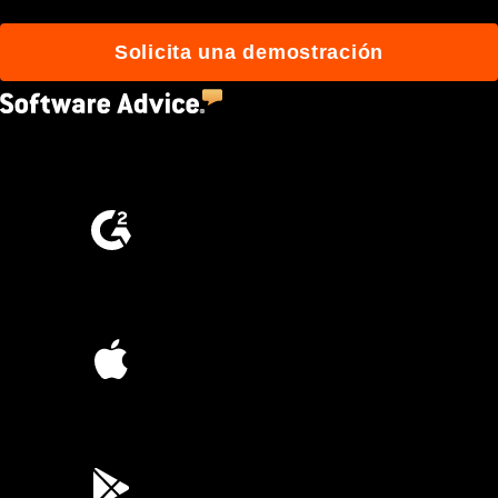
Solicita una demostración
4.5
(2,670)
4.6
(4,223)
4.6
(45K)