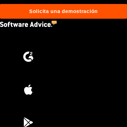
Solicita una demostración
4.5
(2,670)
4.6
(4,223)
4.6
(45K)