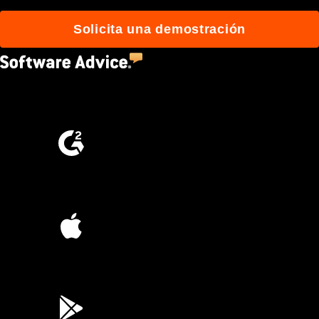
Solicita una demostración
4.5
(2,670)
4.6
(4,223)
4.6
(45K)