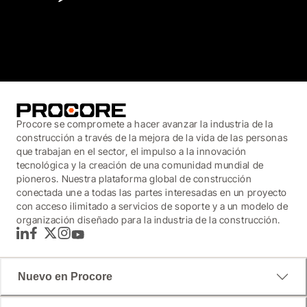
3.7
(3,200)
Procore se compromete a hacer avanzar la industria de la
construcción a través de la mejora de la vida de las personas
que trabajan en el sector, el impulso a la innovación
tecnológica y la creación de una comunidad mundial de
pioneros. Nuestra plataforma global de construcción
conectada une a todas las partes interesadas en un proyecto
con acceso ilimitado a servicios de soporte y a un modelo de
organización diseñado para la industria de la construcción.
LinkedIn
Facebook
Twitter
Instagram
YouTube
Nuevo en Procore