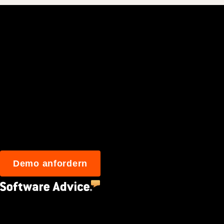
Schließen Sie sich
Benutzern an, die
Demo anfordern
4.5
(2,670)