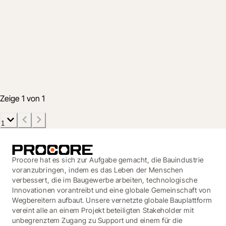
Expand your window into the jobsite with
new integrations for Microsoft Teams and
GoToMeeting
7. Mai 2020
3 Min.
Zeige 1 von 1
1
Procore hat es sich zur Aufgabe gemacht, die Bauindustrie
voranzubringen, indem es das Leben der Menschen
verbessert, die im Baugewerbe arbeiten, technologische
Innovationen vorantreibt und eine globale Gemeinschaft von
Wegbereitern aufbaut. Unsere vernetzte globale Bauplattform
vereint alle an einem Projekt beteiligten Stakeholder mit
unbegrenztem Zugang zu Support und einem für die