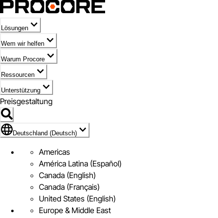
Lösungen
Wem wir helfen
Warum Procore
Ressourcen
Unterstützung
Preisgestaltung
Markieren des Symbols für Deutschland (Deutsch)
Deutschland (Deutsch)
Americas
América Latina (Español)
Canada (English)
Canada (Français)
United States (English)
Europe & Middle East