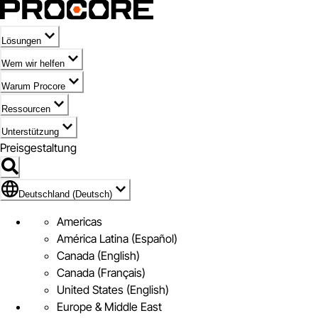
Lösungen
Wem wir helfen
Warum Procore
Ressourcen
Unterstützung
Preisgestaltung
Markieren des Symbols für Deutschland (Deutsch)
Deutschland (Deutsch)
Americas
América Latina (Español)
Canada (English)
Canada (Français)
United States (English)
Europe & Middle East