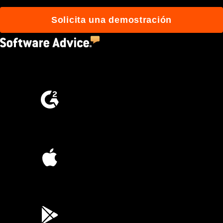
Solicita una demostración
4.5
(2,670)
4.6
(4,223)
4.6
(45K)